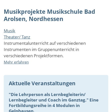
die
Musikprojekte Musikschule Bad
wilden
Kerle
Arolsen, Nordhessen
wohnen
Musik
Theater/ Tanz
Instrumentalunterricht auf verschiedenen
Instrumenten im Gruppenunterricht in
verschiedenen Projektformen.
über
Mehr erfahren
Musikprojekte
Musikschule
Bad
Aktuelle Veranstaltungen
Arolsen,
Nordhessen
"Die Lehrperson als Lernbegleiterin/
Lernbegleiter und Coach im Ganztag." Eine
Fortbildungsreihe in 4 Modulen in
Gelnhausen.