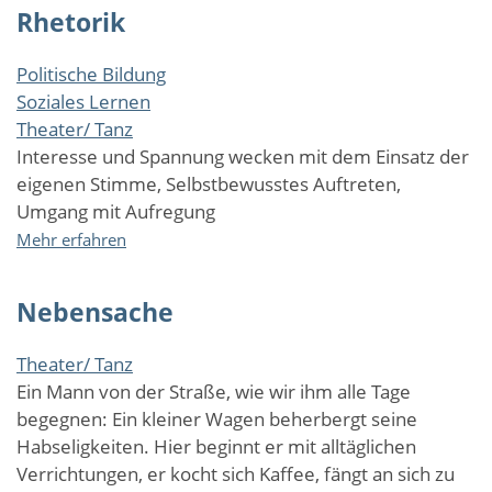
Rhetorik
in
Hessen
unterwegs.
Politische Bildung
Theater
Soziales Lernen
für
Theater/ Tanz
Schulen.
Interesse und Spannung wecken mit dem Einsatz der
eigenen Stimme, Selbstbewusstes Auftreten,
Umgang mit Aufregung
über
Mehr erfahren
Rhetorik
Nebensache
Theater/ Tanz
Ein Mann von der Straße, wie wir ihm alle Tage
begegnen: Ein kleiner Wagen beherbergt seine
Habseligkeiten. Hier beginnt er mit alltäglichen
Verrichtungen, er kocht sich Kaffee, fängt an sich zu