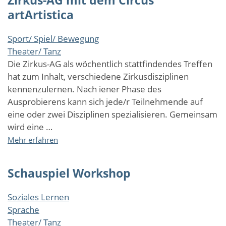
artArtistica
Sport/ Spiel/ Bewegung
Theater/ Tanz
Die Zirkus-AG als wöchentlich stattfindendes Treffen
hat zum Inhalt, verschiedene Zirkusdisziplinen
kennenzulernen. Nach iener Phase des
Ausprobierens kann sich jede/r Teilnehmende auf
eine oder zwei Disziplinen spezialisieren. Gemeinsam
wird eine …
über
Mehr erfahren
Zirkus-
AG
Schauspiel Workshop
mit
dem
Circus
Soziales Lernen
artArtistica
Sprache
Theater/ Tanz