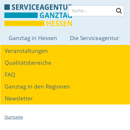
Direkt
Suche
zum
Inhalt
Hauptnavigation
Ganztag in Hessen
Die Serviceagentur
Themen
Veranstaltungen
Qualitätsbereiche
FAQ
Ganztag in den Regionen
Newsletter
Pfadnavigation
Startseite