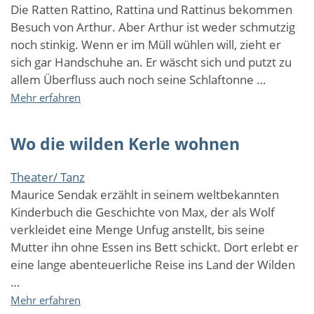
Die Ratten Rattino, Rattina und Rattinus bekommen
Besuch von Arthur. Aber Arthur ist weder schmutzig
noch stinkig. Wenn er im Müll wühlen will, zieht er
sich gar Handschuhe an. Er wäscht sich und putzt zu
allem Überfluss auch noch seine Schlaftonne …
über
Mehr erfahren
Der
Feine
Wo die wilden Kerle wohnen
Arthur
Theater/ Tanz
Maurice Sendak erzählt in seinem weltbekannten
Kinderbuch die Geschichte von Max, der als Wolf
verkleidet eine Menge Unfug anstellt, bis seine
Mutter ihn ohne Essen ins Bett schickt. Dort erlebt er
eine lange abenteuerliche Reise ins Land der Wilden
…
über
Mehr erfahren
Wo