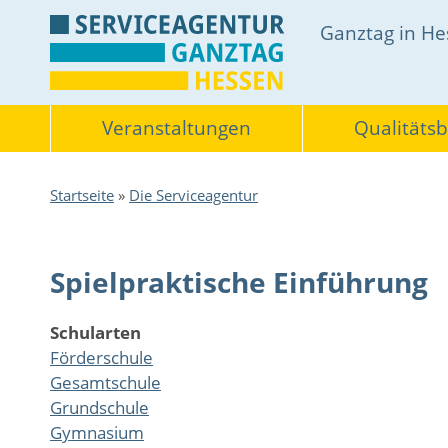
Direkt
Hauptnavigati
Ganztag in H
zum
Inhalt
Themen
Veranstaltungen
Qualitäts
Pfadnavigation
Startseite
Die Serviceagentur
Spielpraktische Einführung
Schularten
Förderschule
Gesamtschule
Grundschule
Gymnasium