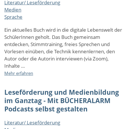
Literatur/ Leseförderung
BÜCHERALARM
Medien
Podcasts
selbst
Sprache
gestalten
Ein aktuelles Buch wird in die digitale Lebenswelt der
SchülerInnen geholt. Das Buch gemeinsam
entdecken, Stimmtraining, freies Sprechen und
Vorlesen einüben, die Technik kennenlernen, den
Autor oder die Autorin interviewen (via Zoom),
Inhalte …
über
Mehr erfahren
Leseförderung
und
Leseförderung und Medienbildung
Medienbildung
im
im Ganztag - Mit BÜCHERALARM
Ganztag
Podcasts selbst gestalten
-
Mit
Literatur/ Leseförderung
BÜCHERALARM