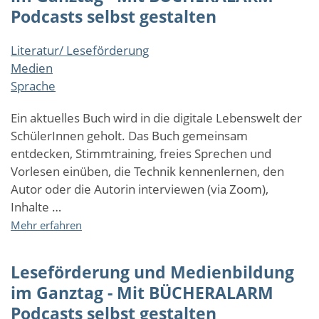
für
Podcasts selbst gestalten
junge
Menschen
Literatur/ Leseförderung
Medien
Sprache
Ein aktuelles Buch wird in die digitale Lebenswelt der
SchülerInnen geholt. Das Buch gemeinsam
entdecken, Stimmtraining, freies Sprechen und
Vorlesen einüben, die Technik kennenlernen, den
Autor oder die Autorin interviewen (via Zoom),
Inhalte …
über
Mehr erfahren
Leseförderung
und
Leseförderung und Medienbildung
Medienbildung
im
im Ganztag - Mit BÜCHERALARM
Ganztag
Podcasts selbst gestalten
-