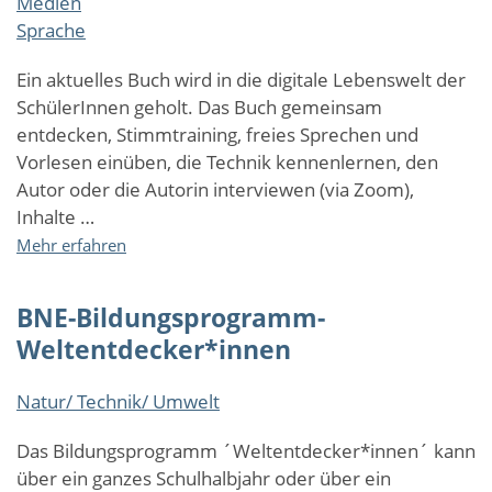
Medien
Podcasts
selbst
Sprache
gestalten
Ein aktuelles Buch wird in die digitale Lebenswelt der
SchülerInnen geholt. Das Buch gemeinsam
entdecken, Stimmtraining, freies Sprechen und
Vorlesen einüben, die Technik kennenlernen, den
Autor oder die Autorin interviewen (via Zoom),
Inhalte …
über
Mehr erfahren
Leseförderung
und
BNE-Bildungsprogramm-
Medienbildung
im
Weltentdecker*innen
Ganztag
-
Natur/ Technik/ Umwelt
Mit
BÜCHERALARM
Das Bildungsprogramm ´Weltentdecker*innen´ kann
Podcasts
über ein ganzes Schulhalbjahr oder über ein
selbst