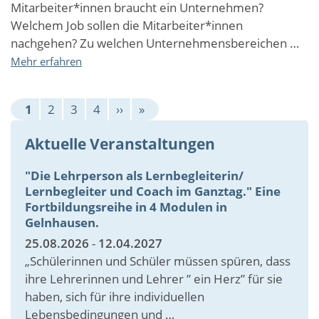
Mitarbeiter*innen braucht ein Unternehmen?
"Bewegte
Schule")
Welchem Job sollen die Mitarbeiter*innen
nachgehen? Zu welchen Unternehmensbereichen …
über
Mehr erfahren
future.self
-
Seitennummerierung
Dein
Aktuelle
Page
Page
Page
Nächste
Letzte
1
2
3
4
››
»
Workshop
Seite
Seite
Seite
zur
Aktuelle Veranstaltungen
beruflichen
Orientierung
"Die Lehrperson als Lernbegleiterin/
Lernbegleiter und Coach im Ganztag." Eine
Fortbildungsreihe in 4 Modulen in
Gelnhausen.
25.08.2026
-
12.04.2027
„Schülerinnen und Schüler müssen spüren, dass
ihre Lehrerinnen und Lehrer ” ein Herz” für sie
haben, sich für ihre individuellen
Lebensbedingungen und …