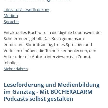
Mit
Literatur/ Leseförderung
BÜCHERALARM
Medien
Podcasts
selbst
Sprache
gestalten
Ein aktuelles Buch wird in die digitale Lebenswelt der
SchülerInnen geholt. Das Buch gemeinsam
entdecken, Stimmtraining, freies Sprechen und
Vorlesen einüben, die Technik kennenlernen, den
Autor oder die Autorin interviewen (via Zoom),
Inhalte …
über
Mehr erfahren
Leseförderung
und
Leseförderung und Medienbildung
Medienbildung
im
im Ganztag - Mit BÜCHERALARM
Ganztag
Podcasts selbst gestalten
-
Mit