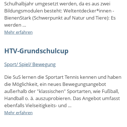
Schulhalbjahr umgesetzt werden, da es aus zwei
gestalten
Bildungsmodulen besteht: Weltentdecker*innen -
BienenStark (Schwerpunkt auf Natur und Tiere): Es
werden …
über
Mehr erfahren
BNE-
Bildungsprogramm-
HTV-Grundschulcup
Weltentdecker*innen
Sport/ Spiel/ Bewegung
Die SuS lernen die Sportart Tennis kennen und haben
die Möglichkeit, ein neues Bewegungsangebot
außerhalb der "klassischen" Sportarten, wie Fußball,
Handball o. ä. auszuprobieren. Das Angebot umfasst
ebenfalls Vielseitigkeits- und …
über
Mehr erfahren
HTV-
Grundschulcup