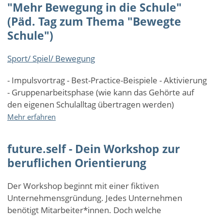
"Mehr Bewegung in die Schule"
(Päd. Tag zum Thema "Bewegte
Schule")
Sport/ Spiel/ Bewegung
- Impulsvortrag - Best-Practice-Beispiele - Aktivierung
- Gruppenarbeitsphase (wie kann das Gehörte auf
den eigenen Schulalltag übertragen werden)
über
Mehr erfahren
"Mehr
Bewegung
future.self - Dein Workshop zur
in
die
beruflichen Orientierung
Schule"
(Päd.
Der Workshop beginnt mit einer fiktiven
Tag
Unternehmensgründung. Jedes Unternehmen
zum
benötigt Mitarbeiter*innen. Doch welche
Thema