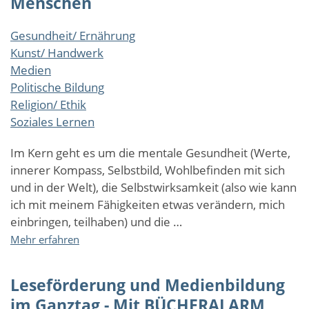
Menschen
Gesundheit/ Ernährung
Kunst/ Handwerk
Medien
Politische Bildung
Religion/ Ethik
Soziales Lernen
Im Kern geht es um die mentale Gesundheit (Werte,
innerer Kompass, Selbstbild, Wohlbefinden mit sich
und in der Welt), die Selbstwirksamkeit (also wie kann
ich mit meinem Fähigkeiten etwas verändern, mich
einbringen, teilhaben) und die …
über
Mehr erfahren
NUR
MUT
Leseförderung und Medienbildung
-
Zukunftspower
im Ganztag - Mit BÜCHERALARM