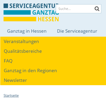
Direkt
Suche
zum
Inhalt
Hauptnavigation
Ganztag in Hessen
Die Serviceagentur
Themen
Veranstaltungen
Qualitätsbereiche
FAQ
Ganztag in den Regionen
Newsletter
Pfadnavigation
Startseite