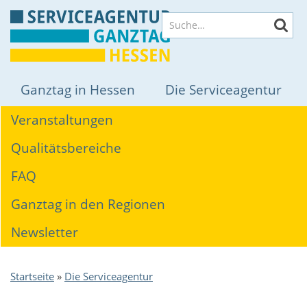
Direkt
Suche
zum
Inhalt
Hauptnavigation
Ganztag in Hessen
Die Serviceagentur
Themen
Veranstaltungen
Qualitätsbereiche
FAQ
Ganztag in den Regionen
Newsletter
Pfadnavigation
Startseite
Die Serviceagentur