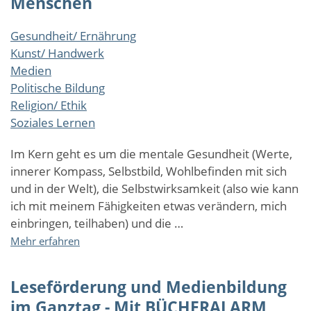
Menschen
Gesundheit/ Ernährung
Kunst/ Handwerk
Medien
Politische Bildung
Religion/ Ethik
Soziales Lernen
Im Kern geht es um die mentale Gesundheit (Werte,
innerer Kompass, Selbstbild, Wohlbefinden mit sich
und in der Welt), die Selbstwirksamkeit (also wie kann
ich mit meinem Fähigkeiten etwas verändern, mich
einbringen, teilhaben) und die …
über
Mehr erfahren
NUR
MUT
Leseförderung und Medienbildung
-
Zukunftspower
im Ganztag - Mit BÜCHERALARM