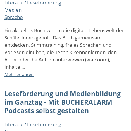
Literatur/ Leseförderung
BÜCHERALARM
Medien
Podcasts
selbst
Sprache
gestalten
Ein aktuelles Buch wird in die digitale Lebenswelt der
SchülerInnen geholt. Das Buch gemeinsam
entdecken, Stimmtraining, freies Sprechen und
Vorlesen einüben, die Technik kennenlernen, den
Autor oder die Autorin interviewen (via Zoom),
Inhalte …
über
Mehr erfahren
Leseförderung
und
Leseförderung und Medienbildung
Medienbildung
im
im Ganztag - Mit BÜCHERALARM
Ganztag
Podcasts selbst gestalten
-
Mit
Literatur/ Leseförderung
BÜCHERALARM