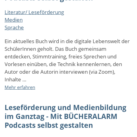
Mit
Literatur/ Leseförderung
BÜCHERALARM
Medien
Podcasts
selbst
Sprache
gestalten
Ein aktuelles Buch wird in die digitale Lebenswelt der
SchülerInnen geholt. Das Buch gemeinsam
entdecken, Stimmtraining, freies Sprechen und
Vorlesen einüben, die Technik kennenlernen, den
Autor oder die Autorin interviewen (via Zoom),
Inhalte …
über
Mehr erfahren
Leseförderung
und
Leseförderung und Medienbildung
Medienbildung
im
im Ganztag - Mit BÜCHERALARM
Ganztag
Podcasts selbst gestalten
-
Mit