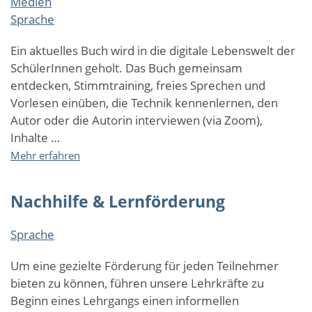
Medien
Podcasts
selbst
Sprache
gestalten
Ein aktuelles Buch wird in die digitale Lebenswelt der
SchülerInnen geholt. Das Buch gemeinsam
entdecken, Stimmtraining, freies Sprechen und
Vorlesen einüben, die Technik kennenlernen, den
Autor oder die Autorin interviewen (via Zoom),
Inhalte …
über
Mehr erfahren
Leseförderung
und
Nachhilfe & Lernförderung
Medienbildung
im
Ganztag
Sprache
-
Mit
Um eine gezielte Förderung für jeden Teilnehmer
BÜCHERALARM
bieten zu können, führen unsere Lehrkräfte zu
Podcasts
Beginn eines Lehrgangs einen informellen
selbst