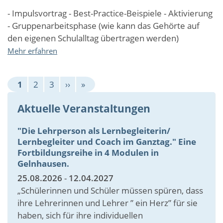
- Impulsvortrag - Best-Practice-Beispiele - Aktivierung
- Gruppenarbeitsphase (wie kann das Gehörte auf
den eigenen Schulalltag übertragen werden)
über
Mehr erfahren
"Mehr
Bewegung
Seitennummerierung
in
Aktuelle
Page
Page
Nächste
Letzte
1
2
3
››
»
die
Seite
Seite
Seite
Schule"
Aktuelle Veranstaltungen
(Päd.
Tag
"Die Lehrperson als Lernbegleiterin/
zum
Lernbegleiter und Coach im Ganztag." Eine
Thema
Fortbildungsreihe in 4 Modulen in
"Bewegte
Gelnhausen.
Schule")
25.08.2026
-
12.04.2027
„Schülerinnen und Schüler müssen spüren, dass
ihre Lehrerinnen und Lehrer ” ein Herz” für sie
haben, sich für ihre individuellen