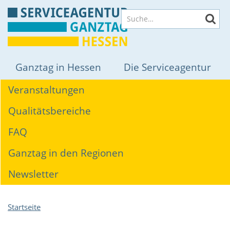
Direkt
Suche
zum
Inhalt
Hauptnavigation
Ganztag in Hessen
Die Serviceagentur
Themen
Veranstaltungen
Qualitätsbereiche
FAQ
Ganztag in den Regionen
Newsletter
Pfadnavigation
Startseite