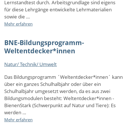
Lernstandtest durch. Arbeitsgrundlage sind eigens
gestalten
für diese Lehrgänge entwickelte Lehrmaterialien
sowie die …
über
Mehr erfahren
Nachhilfe
&
BNE-Bildungsprogramm-
Lernförderung
Weltentdecker*innen
Natur/ Technik/ Umwelt
Das Bildungsprogramm ´Weltentdecker*innen´ kann
über ein ganzes Schulhalbjahr oder über ein
Schulhalbjahr umgesetzt werden, da es aus zwei
Bildungsmodulen besteht: Weltentdecker*innen -
BienenStark (Schwerpunkt auf Natur und Tiere): Es
werden …
über
Mehr erfahren
BNE-