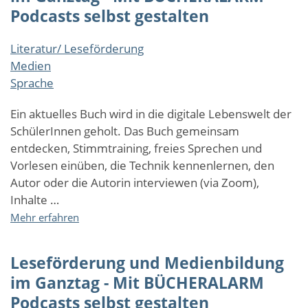
für
Podcasts selbst gestalten
junge
Menschen
Literatur/ Leseförderung
Medien
Sprache
Ein aktuelles Buch wird in die digitale Lebenswelt der
SchülerInnen geholt. Das Buch gemeinsam
entdecken, Stimmtraining, freies Sprechen und
Vorlesen einüben, die Technik kennenlernen, den
Autor oder die Autorin interviewen (via Zoom),
Inhalte …
über
Mehr erfahren
Leseförderung
und
Leseförderung und Medienbildung
Medienbildung
im
im Ganztag - Mit BÜCHERALARM
Ganztag
Podcasts selbst gestalten
-