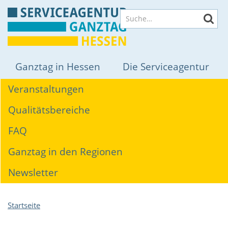
Direkt
Suche
zum
Inhalt
Hauptnavigation
Ganztag in Hessen
Die Serviceagentur
Themen
Veranstaltungen
Qualitätsbereiche
FAQ
Ganztag in den Regionen
Newsletter
Pfadnavigation
Startseite