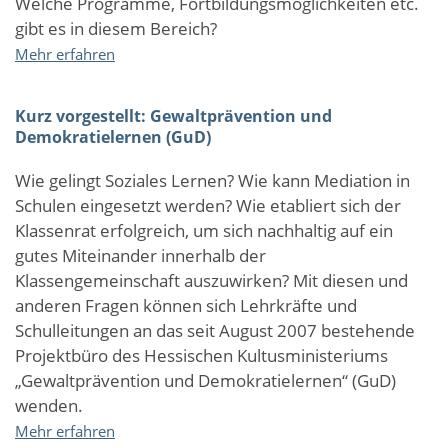
Welche Programme, Fortbildungsmöglichkeiten etc.
für
gibt es in diesem Bereich?
Kultus,
über
Mehr erfahren
Bildung
Kurz
und
vorgestellt:
Chancen
Kurz vorgestellt: Gewaltprävention und
Die
Demokratielernen (GuD)
Sportjugend
Hessen
Wie gelingt Soziales Lernen? Wie kann Mediation in
(SJH)
Schulen eingesetzt werden? Wie etabliert sich der
Klassenrat erfolgreich, um sich nachhaltig auf ein
gutes Miteinander innerhalb der
Klassengemeinschaft auszuwirken? Mit diesen und
anderen Fragen können sich Lehrkräfte und
Schulleitungen an das seit August 2007 bestehende
Projektbüro des Hessischen Kultusministeriums
„Gewaltprävention und Demokratielernen“ (GuD)
wenden.
über
Mehr erfahren