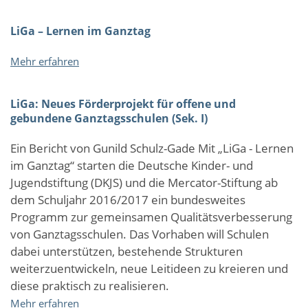
Kurz
vorgestellt:
LiGa – Lernen im Ganztag
Gewaltprävention
und
über
Mehr erfahren
Demokratielernen
LiGa
(GuD)
–
LiGa: Neues Förderprojekt für offene und
Lernen
gebundene Ganztagsschulen (Sek. I)
im
Ganztag
Ein Bericht von Gunild Schulz-Gade Mit „LiGa - Lernen
im Ganztag“ starten die Deutsche Kinder- und
Jugendstiftung (DKJS) und die Mercator-Stiftung ab
dem Schuljahr 2016/2017 ein bundesweites
Programm zur gemeinsamen Qualitätsverbesserung
von Ganztagsschulen. Das Vorhaben will Schulen
dabei unterstützen, bestehende Strukturen
weiterzuentwickeln, neue Leitideen zu kreieren und
diese praktisch zu realisieren.
über
Mehr erfahren