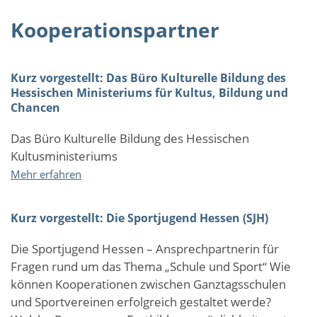
Kooperationspartner
Kurz vorgestellt: Das Büro Kulturelle Bildung des
Hessischen Ministeriums für Kultus, Bildung und
Chancen
Das Büro Kulturelle Bildung des Hessischen
Kultusministeriums
über
Mehr erfahren
Kurz
vorgestellt:
Kurz vorgestellt: Die Sportjugend Hessen (SJH)
Das
Büro
Die Sportjugend Hessen – Ansprechpartnerin für
Kulturelle
Fragen rund um das Thema „Schule und Sport“ Wie
Bildung
des
können Kooperationen zwischen Ganztagsschulen
Hessischen
und Sportvereinen erfolgreich gestaltet werde?
Ministeriums