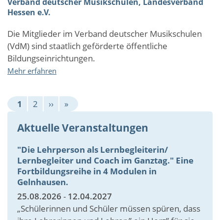
Verband deutscher Musikschulen, Landesverband
Sport
Hessen e.V.
und
Bewegung
Die Mitglieder im Verband deutscher Musikschulen
im
(VdM) sind staatlich geförderte öffentliche
Ganztag
Bildungseinrichtungen.
über
Mehr erfahren
Verband
deutscher
Seitennummerierung
Musikschulen,
Aktuelle
Page
Nächste
Letzte
1
2
››
»
Landesverband
Seite
Seite
Seite
Hessen
Aktuelle Veranstaltungen
e.V.
"Die Lehrperson als Lernbegleiterin/
Lernbegleiter und Coach im Ganztag." Eine
Fortbildungsreihe in 4 Modulen in
Gelnhausen.
25.08.2026
-
12.04.2027
„Schülerinnen und Schüler müssen spüren, dass