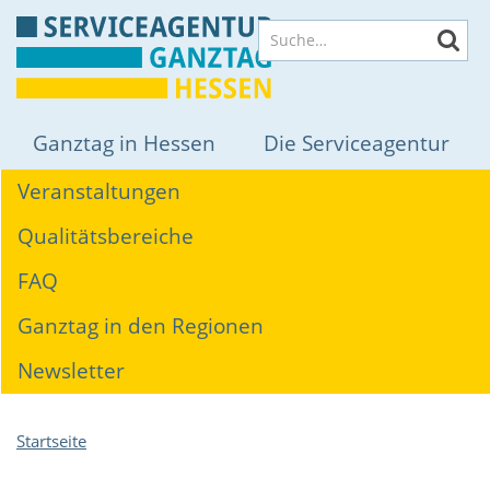
Direkt
Suche
zum
Inhalt
Hauptnavigation
Ganztag in Hessen
Die Serviceagentur
Themen
Veranstaltungen
Qualitätsbereiche
FAQ
Ganztag in den Regionen
Newsletter
Pfadnavigation
Startseite