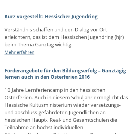
LiGa:
Neues
Kurz vorgestellt: Hessischer Jugendring
Förderprojekt
für
Verständnis schaffen und den Dialog vor Ort
offene
erleichtern, das ist dem Hessischen Jugendring (hjr)
und
gebundene
beim Thema Ganztag wichtig.
Ganztagsschulen
über
Mehr erfahren
(Sek.
Kurz
I)
vorgestellt:
Förderangebote für den Bildungserfolg – Ganztägig
Hessischer
lernen auch in den Osterferien 2016
Jugendring
10 Jahre Lernferiencamp in den hessischen
Osterferien. Auch in diesem Schuljahr ermöglicht das
Hessische Kultusministerium wieder versetzungs-
und abschluss-gefährdeten Jugendlichen an
hessischen Haupt-, Real- und Gesamtschulen die
Teilnahme an höchst individuellen