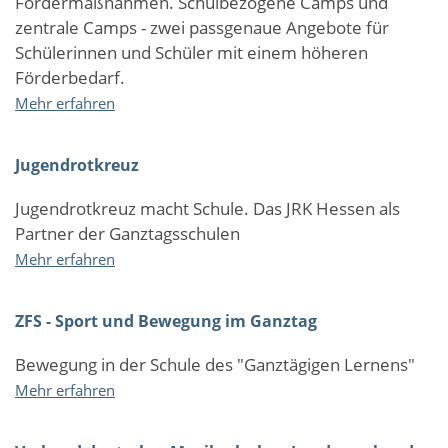
Fördermaßnahmen. Schulbezogene Camps und
zentrale Camps - zwei passgenaue Angebote für
Schülerinnen und Schüler mit einem höheren
Förderbedarf.
über
Mehr erfahren
Förderangebote
für
Jugendrotkreuz
den
Bildungserfolg
Jugendrotkreuz macht Schule. Das JRK Hessen als
–
Partner der Ganztagsschulen
Ganztägig
lernen
über
Mehr erfahren
auch
Jugendrotkreuz
in
ZFS - Sport und Bewegung im Ganztag
den
Osterferien
Bewegung in der Schule des "Ganztägigen Lernens"
2016
über
Mehr erfahren
ZFS
-