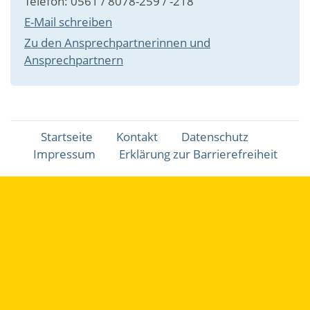
Telefon: 0561 / 8078-259 / -218
E-Mail schreiben
Zu den Ansprechpartnerinnen und
Ansprechpartnern
Fußbereichsmenü
Startseite
Kontakt
Datenschutz
Impressum
Erklärung zur Barrierefreiheit