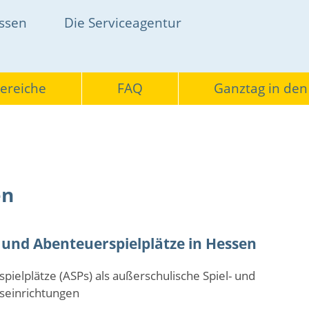
on
essen
Die Serviceagentur
bereiche
FAQ
Ganztag in den
en
 und Abenteuerspielplätze in Hessen
ielplätze (ASPs) als außerschulische Spiel- und
gseinrichtungen