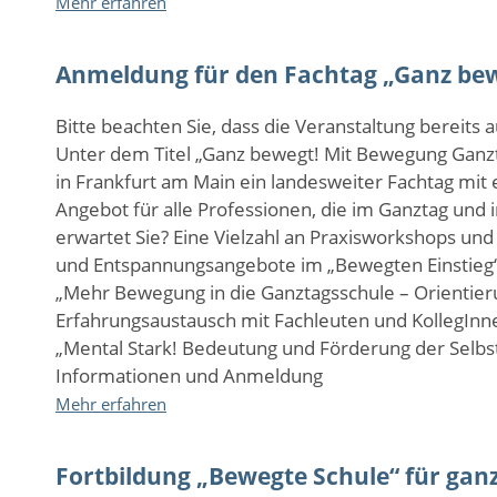
Mehr erfahren
AJAH
–
Anmeldung für den Fachtag „Ganz bew
Arbeitskreis
der
Jugendfarmen
Bitte beachten Sie, dass die Veranstaltung bereits 
und
Unter dem Titel „Ganz bewegt! Mit Bewegung Ganzt
Abenteuerspielplätze
in Frankfurt am Main ein landesweiter Fachtag mi
in
Angebot für alle Professionen, die im Ganztag und 
Hessen
erwartet Sie? Eine Vielzahl an Praxisworkshops un
und Entspannungsangebote im „Bewegten Einstieg“ 
„Mehr Bewegung in die Ganztagsschule – Orientieru
Erfahrungsaustausch mit Fachleuten und KollegInne
„Mental Stark! Bedeutung und Förderung der Selbst
Informationen und Anmeldung
über
Mehr erfahren
Anmeldung
für
Fortbildung „Bewegte Schule“ für gan
den