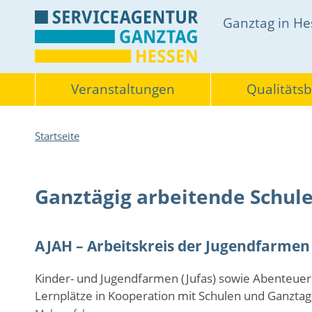
Direkt
Hauptnavigati
Ganztag in H
zum
Inhalt
Themen
Veranstaltungen
Qualitäts
Pfadnavigation
Startseite
Ganztägig arbeitende Schul
AJAH – Arbeitskreis der Jugendfarmen
Kinder- und Jugendfarmen (Jufas) sowie Abenteuersp
Lernplätze in Kooperation mit Schulen und Ganzta
über