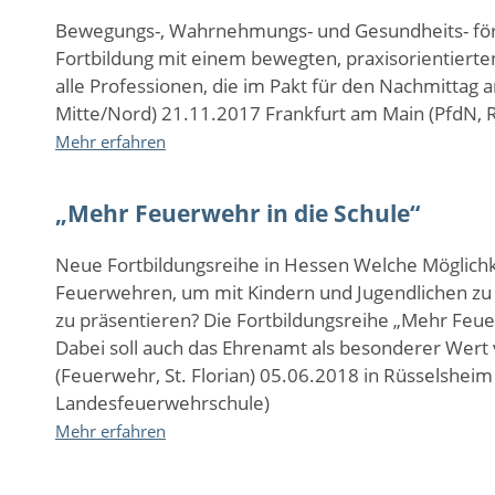
Fachtag
„Ganz
Bewegungs-, Wahrnehmungs- und Gesundheits- förd
bewegt!“
Fortbildung mit einem bewegten, praxisorientiert
geschlossen
alle Professionen, die im Pakt für den Nachmittag 
Mitte/Nord) 21.11.2017 Frankfurt am Main (PfdN, 
über
Mehr erfahren
Fortbildung
„Bewegte
„Mehr Feuerwehr in die Schule“
Schule“
für
ganztägig
Neue Fortbildungsreihe in Hessen Welche Möglichk
arbeitende
Feuerwehren, um mit Kindern und Jugendlichen zu a
Grundschulen
zu präsentieren? Die Fortbildungsreihe „Mehr Feue
(PfdN)
Dabei soll auch das Ehrenamt als besonderer Wert 
(Feuerwehr, St. Florian) 05.06.2018 in Rüsselshei
Landesfeuerwehrschule)
über
Mehr erfahren
„Mehr
Feuerwehr