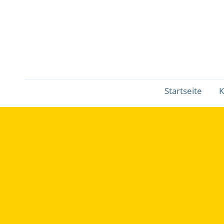
in
die
Schule“
Fußbereichsmenü
Startseite
K