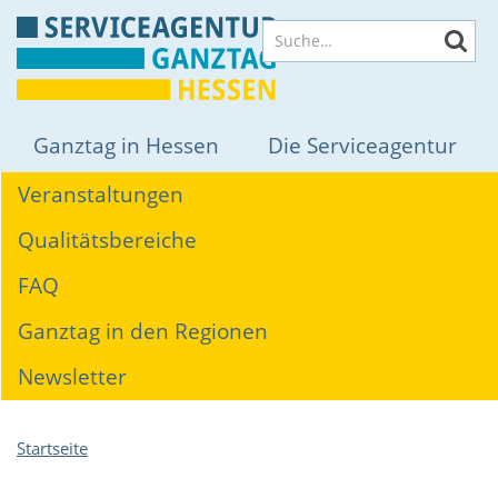
Direkt
Suche
zum
Inhalt
Hauptnavigation
Ganztag in Hessen
Die Serviceagentur
Themen
Veranstaltungen
Qualitätsbereiche
FAQ
Ganztag in den Regionen
Newsletter
Pfadnavigation
Startseite