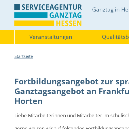
Direkt
Hauptnavigati
Ganztag in H
zum
Inhalt
Themen
Veranstaltungen
Qualitäts
Pfadnavigation
Startseite
Fortbildungsangebot zur spr
Ganztagsangebot an Frankfu
Horten
Liebe Mitarbeiterinnen und Mitarbeiter im schulis
gerne weisen wir auf folgendes Fortbildungsangebo