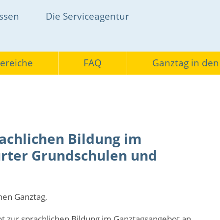
on
essen
Die Serviceagentur
bereiche
FAQ
Ganztag in den
achlichen Bildung im
rter Grundschulen und
chen Ganztag,
t zur sprachlichen Bildung im Ganztagsangebot an