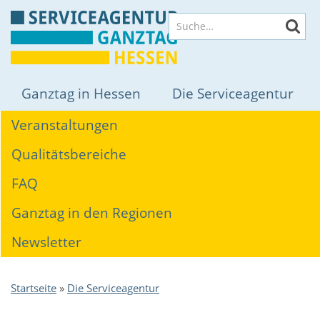
Direkt
Suche
zum
Inhalt
Hauptnavigation
Ganztag in Hessen
Die Serviceagentur
Themen
Veranstaltungen
Qualitätsbereiche
FAQ
Ganztag in den Regionen
Newsletter
Pfadnavigation
Startseite
Die Serviceagentur